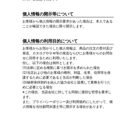
個人情報の開示等について
お客様から個人情報の開示要求があった場合は、本人である
ことが確認できた場合に限り開示します。
個人情報の利用目的について
お客様からお預かりした個人情報は、商品の注文の受付及び
発送、カタログやＤＭ等の発送ならびにお客様からのお問合
せに回答するために利用いたします。
但し、以下の場合は例外とします。
(1)法律に定める権限に基づき開示を求められた場合
(2)当店および他のお客様の権利、利益、名誉、信用等を保
護するために必要であると当店が判断した場合
(3)秘密保持契約を結んだ協力会社と提携して業務を行うた
めに必要となる場合
※この場合、当該会社に対しても同様に適切な管理を要求し
ます。
また、プライバシーポリシー及び利用規約にしたがって、個
人情報を当社顧問弁護士等に開示する場合があります。