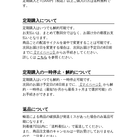
定期購入と11,000円（税込）以上ご購入の方は送料無料で
す。
定期購入について
定期購入はいつでも解約可能です。
お支払いは、まとめて数回分ではなく、お届け分の都度お支
払いとなります。
商品ごとの配送サイクルを途中で変更することは可能です。
次回お届け日を変更する場合は、次回お届け予定日の8日前
までに
【マイページ】
からお手続きしてください。
詳しくは
こちら
を参照ください。
定期購入の一時停止・解約について
定期購入はいつでも解約・一時停止可能です。
次回のお届け予定日の8日前までに、
【マイページ】
から解
約・一時停止（最短1か月から最長３ヶ月まで選択可能）の
お手続きができます。
返品について
輸送による商品の破損及び発送ミスがあった場合のみ返品可
能になります。
到着後7日以内に「送料着払い」で返送してください。
また、商品注文後のキャンセルは一切お受けしておりません
ので、ご注意ください。