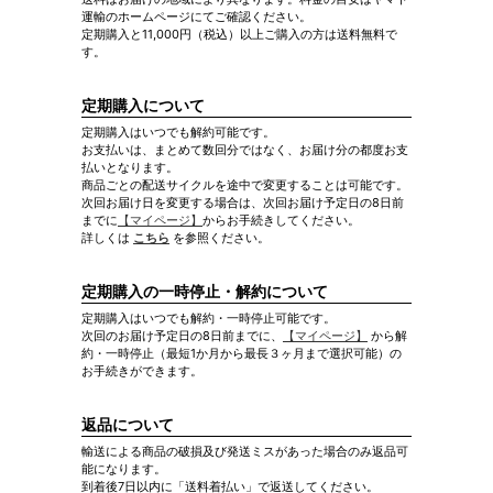
運輸のホームページにてご確認ください。
定期購入と11,000円（税込）以上ご購入の方は送料無料で
す。
定期購入について
定期購入はいつでも解約可能です。
お支払いは、まとめて数回分ではなく、お届け分の都度お支
払いとなります。
商品ごとの配送サイクルを途中で変更することは可能です。
次回お届け日を変更する場合は、次回お届け予定日の8日前
までに
【マイページ】
からお手続きしてください。
詳しくは
こちら
を参照ください。
定期購入の一時停止・解約について
定期購入はいつでも解約・一時停止可能です。
次回のお届け予定日の8日前までに、
【マイページ】
から解
約・一時停止（最短1か月から最長３ヶ月まで選択可能）の
お手続きができます。
返品について
輸送による商品の破損及び発送ミスがあった場合のみ返品可
能になります。
到着後7日以内に「送料着払い」で返送してください。