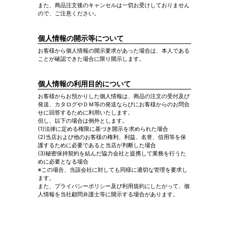
また、商品注文後のキャンセルは一切お受けしておりません
ので、ご注意ください。
個人情報の開示等について
お客様から個人情報の開示要求があった場合は、本人である
ことが確認できた場合に限り開示します。
個人情報の利用目的について
お客様からお預かりした個人情報は、商品の注文の受付及び
発送、カタログやＤＭ等の発送ならびにお客様からのお問合
せに回答するために利用いたします。
但し、以下の場合は例外とします。
(1)法律に定める権限に基づき開示を求められた場合
(2)当店および他のお客様の権利、利益、名誉、信用等を保
護するために必要であると当店が判断した場合
(3)秘密保持契約を結んだ協力会社と提携して業務を行うた
めに必要となる場合
※この場合、当該会社に対しても同様に適切な管理を要求し
ます。
また、プライバシーポリシー及び利用規約にしたがって、個
人情報を当社顧問弁護士等に開示する場合があります。