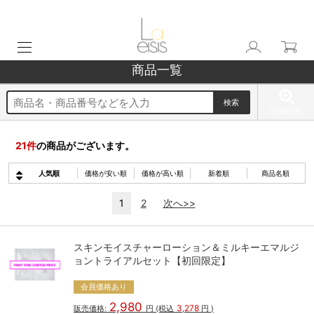
商品一覧
詳細検索
21
件
の商品がございます。
人気順
価格が安い順
価格が高い順
新着順
商品名順
1
2
次へ>>
スキンモイスチャーローション＆ミルキーエマルジ
ョントライアルセット【初回限定】
会員価格あり
2,980
3,278
販売価格:
円
(税込
円
)