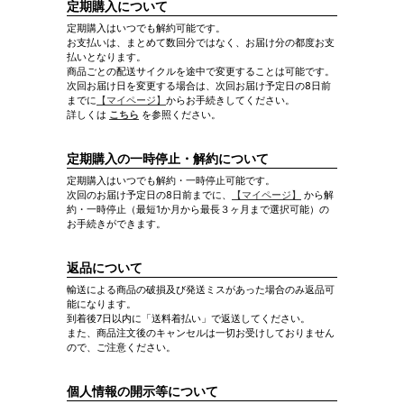
定期購入について
定期購入はいつでも解約可能です。
お支払いは、まとめて数回分ではなく、お届け分の都度お支
払いとなります。
商品ごとの配送サイクルを途中で変更することは可能です。
次回お届け日を変更する場合は、次回お届け予定日の8日前
までに
【マイページ】
からお手続きしてください。
詳しくは
こちら
を参照ください。
定期購入の一時停止・解約について
定期購入はいつでも解約・一時停止可能です。
次回のお届け予定日の8日前までに、
【マイページ】
から解
約・一時停止（最短1か月から最長３ヶ月まで選択可能）の
お手続きができます。
返品について
輸送による商品の破損及び発送ミスがあった場合のみ返品可
能になります。
到着後7日以内に「送料着払い」で返送してください。
また、商品注文後のキャンセルは一切お受けしておりません
ので、ご注意ください。
個人情報の開示等について