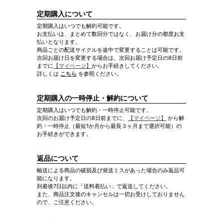
定期購入について
定期購入はいつでも解約可能です。
お支払いは、まとめて数回分ではなく、お届け分の都度お支
払いとなります。
商品ごとの配送サイクルを途中で変更することは可能です。
次回お届け日を変更する場合は、次回お届け予定日の8日前
までに
【マイページ】
からお手続きしてください。
詳しくは
こちら
を参照ください。
定期購入の一時停止・解約について
定期購入はいつでも解約・一時停止可能です。
次回のお届け予定日の8日前までに、
【マイページ】
から解
約・一時停止（最短1か月から最長３ヶ月まで選択可能）の
お手続きができます。
返品について
輸送による商品の破損及び発送ミスがあった場合のみ返品可
能になります。
到着後7日以内に「送料着払い」で返送してください。
また、商品注文後のキャンセルは一切お受けしておりません
ので、ご注意ください。