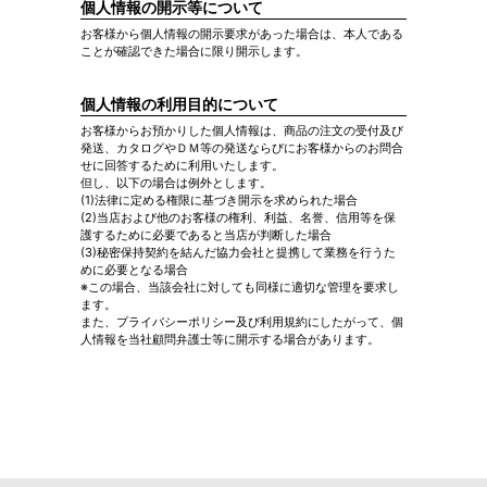
個人情報の開示等について
お客様から個人情報の開示要求があった場合は、本人である
ことが確認できた場合に限り開示します。
個人情報の利用目的について
お客様からお預かりした個人情報は、商品の注文の受付及び
発送、カタログやＤＭ等の発送ならびにお客様からのお問合
せに回答するために利用いたします。
但し、以下の場合は例外とします。
(1)法律に定める権限に基づき開示を求められた場合
(2)当店および他のお客様の権利、利益、名誉、信用等を保
護するために必要であると当店が判断した場合
(3)秘密保持契約を結んだ協力会社と提携して業務を行うた
めに必要となる場合
※この場合、当該会社に対しても同様に適切な管理を要求し
ます。
また、プライバシーポリシー及び利用規約にしたがって、個
人情報を当社顧問弁護士等に開示する場合があります。